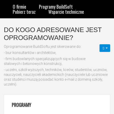
O firmie
Programy BuildSoft
Pobierz teraz
Wsparcie techniczne
DO KOGO ADRESOWANE JEST
OPROGRAMOWANIE?
Oprogramowanie BuildSoftu jest skierowane do:
- biur konsultantów i architektów,
- firm budowlanych specjalizujących się w budowie
stalowych i betonowych konstrukcji,
- uczelni, szkół wyższych, techników, liceów, studentów, uczniów,
nauczycieli, nauczycieli akademickich (nauczyciele lub uczniowie
oraz studenci muszą posiadać konto e-mail z domeną szkoły,
uczelni).
PROGRAMY