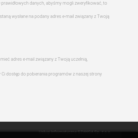
 prawidłowych danych, abyśmy mogli zweryfikować, to
 zostaną wysłane na podany adres e-mail związany z Twoją
 mieć adres e-mail związany z Twoją uczelnią,
y Ci dostęp do pobierania programów z naszej strony
Usługi Informatyczne SZANSA Sp. z o.o.