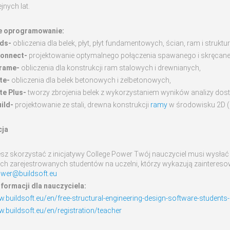
ejnych lat.
e oprogramowanie:
ds-
obliczenia dla belek, płyt, płyt fundamentowych, ścian, ram i struktur
onnect-
projektowanie optymalnego połączenia spawanego i skręcaneg
rame-
obliczenia dla konstrukcji ram stalowych i drewnianych,
te-
obliczenia dla belek betonowych i żelbetonowych,
te Plus-
tworzy zbrojenia belek z wykorzystaniem wyników analizy dos
uild-
projektowanie ze stali, drewna konstrukcji
ramy
w środowisku 2D (
cja
esz skorzystać z inicjatywy College Power Twój nauczyciel musi wysłać
ch zarejestrowanych studentów na uczelni, którzy wykazują zainteresow
ower@buildsoft.eu
nformacji dla nauczyciela:
w.buildsoft.eu/en/free-structural-engineering-design-software-students
w.buildsoft.eu/en/registration/teacher