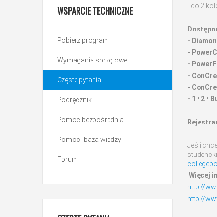
- do 2 kol
WSPARCIE
TECHNICZNE
Dostępn
Pobierz program
- Diamon
- PowerC
Wymagania sprzętowe
- PowerF
- ConCre
Częste pytania
- ConCre
- 1 • 2 • B
Podręcznik
Pomoc bezpośrednia
Rejestra
Pomoc- baza wiedzy
Jeśli chc
studencki
Forum
collegep
Więcej i
http://ww
http://ww