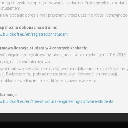
 mogą korzystać z oprogramowania za darmo. Prosimy tylko o podanie
ś studentem.
uj się, podając adres e-mail przyznany przez uczelnie. Kody licencyjne
cji można dokonać na stronie:
w.buildsoft.eu/en/registration/student
rmowa licencja student w 4 prostych krokach:
być oficjalnie zarejestrowany jako student w roku szkolnym 2015-2016 i
ruj się na stronie internetowej,
sz e-mail zwrotny z hasłem do logowania i dalsze instrukcje. Przyznam
wej. Będziesz mógł pobrać nasze produkty i dokonać ich instalacji,
 dokładnie według instrukcji, które są zawarte w e-mail.
formacji:
w.buildsoft.eu/en/free-structural-engineering-software-students