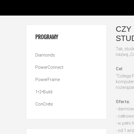
CZY
PROGRAMY
STU
Tak, stud
nazwę „Co
Diamonds
PowerConnect
Cel
"College 
PowerFrame
komputera
rozwiąza
1•2•Build
Oferta:
ConCrete
- darmow
- całkowic
- w pełni
- od 1 wr