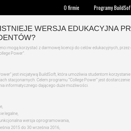
O firmie
Programy BuildSof
 ISTNIEJE WERSJA EDUKACYJNA 
DENTÓW?
enci mogą korzystać z darmowej licencji do celów edukacyjnych, przez 
llege Power”.
Power" jest inicjatywą BuildSoft, która umożliwia studentom korzystan
ch stacjonarnych. Celem programu "College Power" jest dostarczenie
nia informatycznego dającego duże możliwości.
e,
ie legalne,
 funkcjonalna wersja oprogramowania,
ześnia 2015 do 30 września 2016,