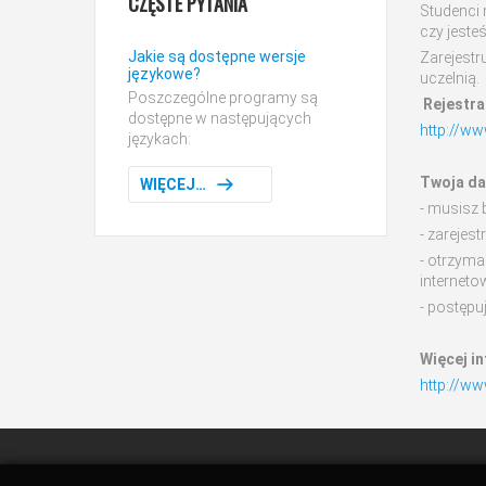
CZĘSTE
PYTANIA
Studenci
czy jeste
Jakie są dostępne wersje
Zarejestr
językowe?
uczelnią.
Poszczególne programy są
Rejestra
dostępne w następujących
http://ww
językach:
Twoja da
WIĘCEJ…
- musisz 
- zarejest
- otrzyma
interneto
- postępuj
Więcej in
http://ww