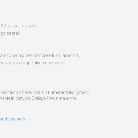
 3D ze stali, drewna,
o ze stali,
tarczonych przez ConCrete lub Diamonds,
bazuje na europejskich normach).
 nam listę z nazwiskami i numerami legitymacji
anie inicjatywą College Power na e-mail:
-and-teachers