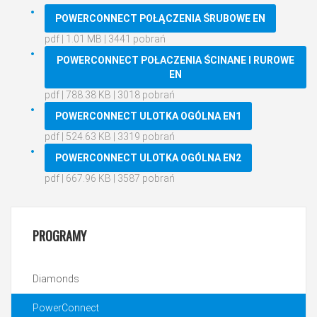
POWERCONNECT POŁĄCZENIA ŚRUBOWE EN
pdf | 1.01 MB | 3441 pobrań
POWERCONNECT POŁACZENIA ŚCINANE I RUROWE
EN
pdf | 788.38 KB | 3018 pobrań
POWERCONNECT ULOTKA OGÓLNA EN1
pdf | 524.63 KB | 3319 pobrań
POWERCONNECT ULOTKA OGÓLNA EN2
pdf | 667.96 KB | 3587 pobrań
PROGRAMY
Diamonds
PowerConnect