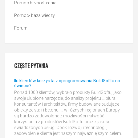
Pomoc bezpośrednia
Pomoc- baza wiedzy
Forum
CZĘSTE
PYTANIA
Ilu klientów korzysta z oprogramowania BuildSoftu na
świecie?
Ponad 1000 klientów, wybrało produkty BuildSoftu, jako
swoje ulubione narzędzie, do analizy projektu ... biura
konsultantów i architektów, firmy budowlane budujące
obiekty ze stali i betonu, ... w różnych regionach Europy
są bardzo zadowolone z możliwości i łatwość
korzystania z produktów BuildSoftu oraz z jakości
świadczonych usług. Obok rozwoju technologii,
zadowolenie klienta jest naszym najważniejszym celem.