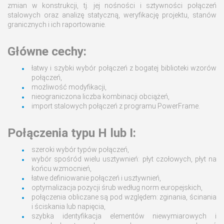
zmian w konstrukcji, tj. jej nośności i sztywności połączeń
stalowych oraz analizę statyczną, weryfikację projektu, stanów
granicznych i ich raportowanie.
Główne cechy:
łatwy i szybki wybór połączeń z bogatej biblioteki wzorów
połączeń,
możliwość modyfikacji,
nieograniczona liczba kombinacji obciążeń,
import stalowych połączeń z programu PowerFrame.
Połączenia typu H lub I:
szeroki wybór typów połączeń,
wybór spośród wielu usztywnień: płyt czołowych, płyt na
końcu wzmocnień,
łatwe definiowanie połączeń i usztywnień,
optymalizacja pozycji śrub według norm europejskich,
połączenia obliczane są pod względem: zginania, ścinania
i ściskania lub napięcia,
szybka identyfikacja elementów niewymiarowych i