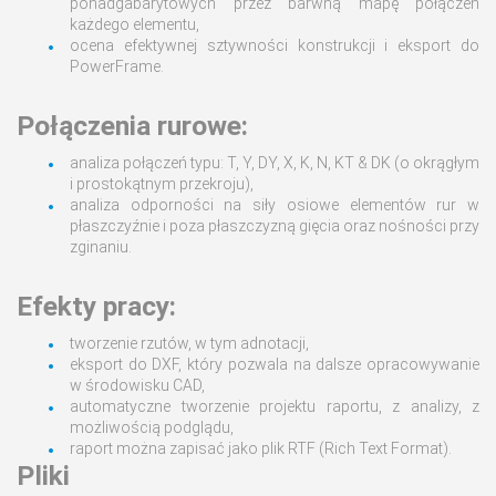
ponadgabarytowych przez barwną mapę połączeń
każdego elementu,
ocena efektywnej sztywności konstrukcji i eksport do
PowerFrame.
Połączenia rurowe:
analiza połączeń typu: T, Y, DY, X, K, N, KT & DK (o okrągłym
i prostokątnym przekroju),
analiza odporności na siły osiowe elementów rur w
płaszczyźnie i poza płaszczyzną gięcia oraz nośności przy
zginaniu.
Efekty pracy:
tworzenie rzutów, w tym adnotacji,
eksport do DXF, który pozwala na dalsze opracowywanie
w środowisku CAD,
automatyczne tworzenie projektu raportu, z analizy, z
możliwością podglądu,
raport można zapisać jako plik RTF (Rich Text Format).
Pliki