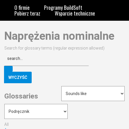
O firmie
Programy BuildSoft
Pobierz teraz
Wsparcie techniczne
Naprężenia nominalne
Search for glossary terms (regular expression allowed)
Glossaries
All