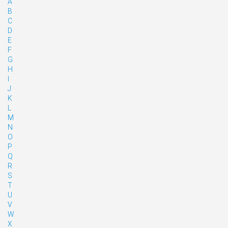
A
B
C
D
E
F
G
H
I
J
K
L
M
N
O
P
Q
R
S
T
U
V
W
X