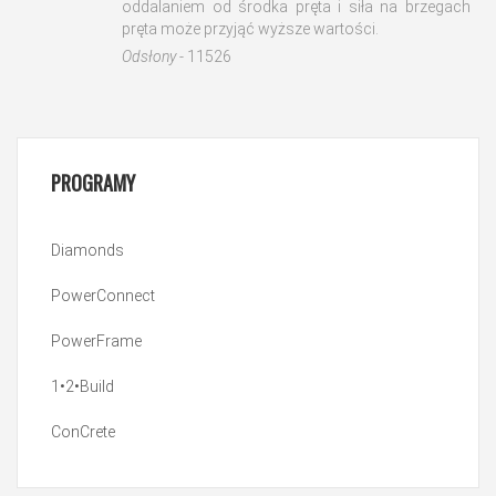
oddalaniem od środka pręta i siła na brzegach
pręta może przyjąć wyższe wartości.
Odsłony
- 11526
PROGRAMY
Diamonds
PowerConnect
PowerFrame
1•2•Build
ConCrete